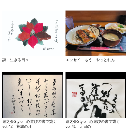
詩 生きる日々
エッセイ もう、やっとれん
遊之会Style 心遊びの書で繋ぐ
遊之会Style 心遊びの書で繋ぐ
vol.42 荒城の月
vol.41 元日の