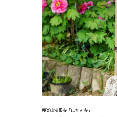
極楽山清眼寺「ぼたん寺」