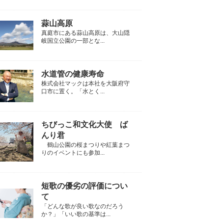
蒜山高原
真庭市にある蒜山高原は、大山隠
岐国立公園の一部とな...
水道管の健康寿命
株式会社マックは本社を大阪府守
口市に置く。「水とく...
ちびっこ和文化大使 ば
んり君
鶴山公園の桜まつりや紅葉まつ
りのイベントにも参加...
短歌の優劣の評価につい
て
「どんな歌が良い歌なのだろう
か？」「いい歌の基準は...