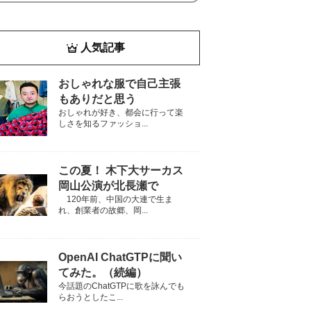
人気記事
おしゃれな服で自己主張
もありだと思う
おしゃれが好き、都会に行って楽
しさを知るファッショ...
この夏！ 木下大サーカス
岡山公演が北長瀬で
120年前、中国の大連で生ま
れ、創業者の故郷、岡...
OpenAI ChatGTPに聞い
てみた。（続編）
今話題のChatGTPに歌を詠んでも
らおうとしたこ...