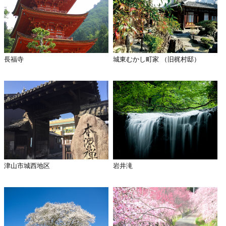
長福寺
城東むかし町家 （旧梶村邸）
津山市城西地区
岩井滝