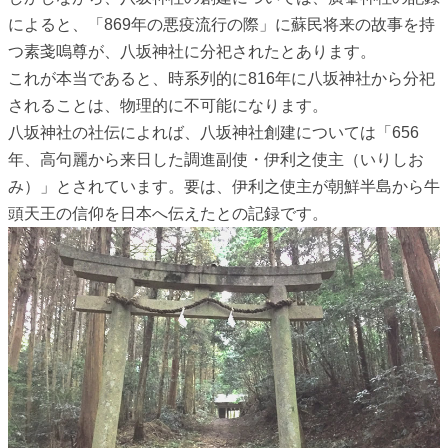
によると、「869年の悪疫流行の際」に蘇民将来の故事を持
つ素戔嗚尊が、八坂神社に分祀されたとあります。
これが本当であると、時系列的に816年に八坂神社から分祀
されることは、物理的に不可能になります。
八坂神社の社伝によれば、八坂神社創建については「656
年、高句麗から来日した調進副使・伊利之使主（いりしお
み）」とされています。要は、伊利之使主が朝鮮半島から牛
頭天王の信仰を日本へ伝えたとの記録です。