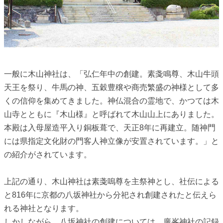
一般に木山神社は、「弘仁年中の創建。素戔鳴尊、木山牛頭
天王を祭り、牛馬の神、五穀豊穣や商売繁盛の神様として多
くの信仰を集めてきました。神仏混合の霊地で、かつては木
山寺とともに『木山様』と呼ばれて木山山上にありました。
本殿は入母屋造平入り銅板葺で、天正8年に再建立。随神門
には県指定文化財の門客人神立像が安置されています。」と
の紹介がされています。
上記の通り、木山神社は素戔嗚尊を主祭神とし、社伝による
と816年に京都の八坂神社から分祀され創建されたと伝えら
れる神社となります。
しかしながら、八坂神社の創建については、廣峯神社の記録