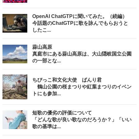
OpenAI ChatGTPに聞いてみた。（続編）
今話題のChatGTPに歌を詠んでもらおうと
したこ...
蒜山高原
真庭市にある蒜山高原は、大山隠岐国立公園
の一部とな...
ちびっこ和文化大使 ばんり君
鶴山公園の桜まつりや紅葉まつりのイベン
トにも参加...
短歌の優劣の評価について
「どんな歌が良い歌なのだろうか？」「いい
歌の基準は...