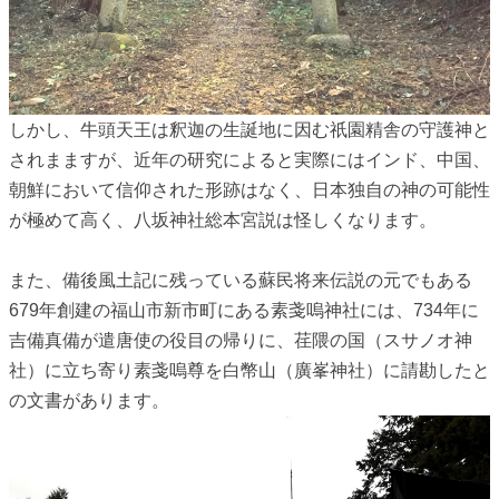
しかし、牛頭天王は釈迦の生誕地に因む祇園精舎の守護神と
されまますが、近年の研究によると実際にはインド、中国、
朝鮮において信仰された形跡はなく、日本独自の神の可能性
が極めて高く、八坂神社総本宮説は怪しくなります。
また、備後風土記に残っている蘇民将来伝説の元でもある
679年創建の福山市新市町にある素戔嗚神社には、734年に
吉備真備が遣唐使の役目の帰りに、荏隈の国（スサノオ神
社）に立ち寄り素戔嗚尊を白幣山（廣峯神社）に請勘したと
の文書があります。