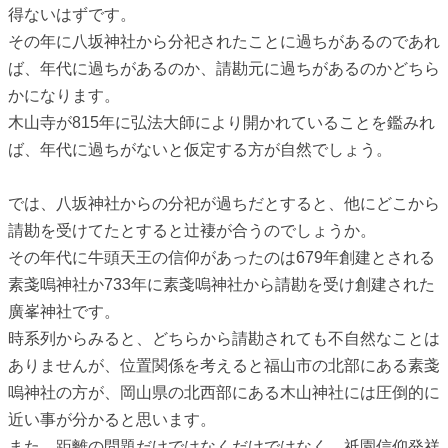
得ないはずです。
その年に八坂神社から分祀されたことに過ちがあるのであれ
ば、年代に過ちがあるのか、請勘元に過ちがあるのかどちら
かになります。
木山寺が815年に弘法大師により開かれていることを鑑みれ
ば、年代に過ちがないと仮定する方が自然でしょう。
では、八坂神社からの分祀が過ちだとすると、他にどこから
請勘を受けてたとすると辻褄が合うのでしょうか。
その年代に牛頭天王の信仰があったのは679年創建とされる
素戔嗚神社か733年に素戔嗚神社から請勘を受け創建された
廣峯神社です。
時系列からみると、どちらから請勘されても不自然なことは
ありませんが、位置関係を考えると福山市の北部にある素戔
嗚神社の方が、岡山県の北西部にある木山神社には圧倒的に
近い事が分かると思います。
また、距離の問題だけではなくだけではなく、祇園信仰発祥