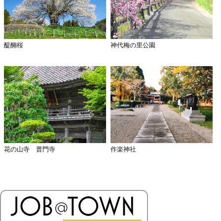
醍醐桜
神代梅の里公園
花の山寺 普門寺
作楽神社