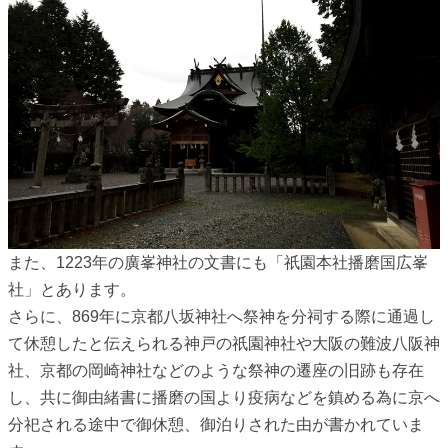
また、1223年の廣峯神社の文書にも「祇園本社播磨国広峯
社」とあります。
さらに、869年に京都八坂神社へ祭神を分祠する際に通過し
て休憩したと伝えられる神戸の祇園神社や大阪の難波八阪神
社、京都の岡崎神社などのような祭神の遷座の旧跡も存在
し、共に御由緒書に播磨の国より疫病などを鎮める為に京へ
分祀される途中で御休憩、御泊りされた由が書かれていま