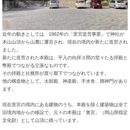
近年の動きとしては、1962年の「里宮造営事業」で神社が
木山山頂から山麓に遷宮され、現在の境内が新たに造営され
ました。
新たに造営された本殿は、平入の向拝３間の堂々たる拝殿と
幣殿でつながる立派なものです。
その拝殿と社務所が渡り廊下でつながれています。
他の構造物として、太鼓殿、神楽殿、手水舎、隋神門があり
ます。
現在里宮の境内にある建物のうち、本殿を除く建築物は全て
旧境内地からの移設で、元々の本殿は「奥宮」（岡山県指定
文化財）として山頂に残っています。