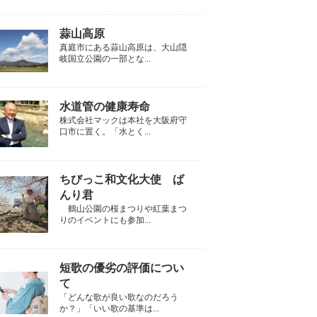
蒜山高原
真庭市にある蒜山高原は、大山隠
岐国立公園の一部とな...
水道管の健康寿命
株式会社マックは本社を大阪府守
口市に置く。「水とく...
ちびっこ和文化大使 ば
んり君
鶴山公園の桜まつりや紅葉まつ
りのイベントにも参加...
短歌の優劣の評価につい
て
「どんな歌が良い歌なのだろう
か？」「いい歌の基準は...