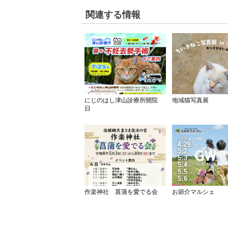
関連する情報
にじのはし津山診療所開院
地域猫写真展
日
作楽神社 菖蒲を愛でる会
お節介マルシェ