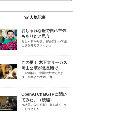
人気記事
おしゃれな服で自己主張
もありだと思う
おしゃれが好き、都会に行って楽
しさを知るファッショ...
この夏！ 木下大サーカス
岡山公演が北長瀬で
120年前、中国の大連で生ま
れ、創業者の故郷、岡...
OpenAI ChatGTPに聞い
てみた。（続編）
今話題のChatGTPに歌を詠んでも
らおうとしたこ...