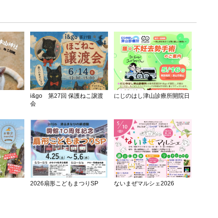
i&go 第27回 保護ねこ譲渡
にじのはし津山診療所開院日
会
2026扇形こどもまつりSP
ないまぜマルシェ2026