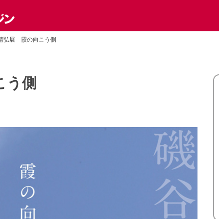
晴弘展 霞の向こう側
こう側