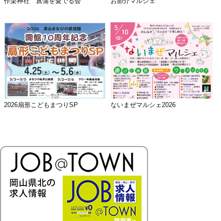
作楽神社 菖蒲を愛でる会
お節介マルシェ
2026扇形こどもまつりSP
ないまぜマルシェ2026