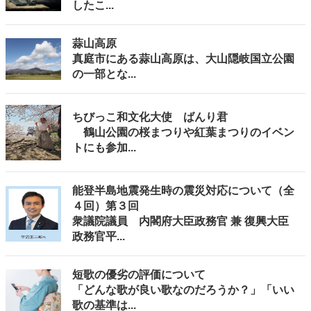
したこ...
蒜山高原
真庭市にある蒜山高原は、大山隠岐国立公園
の一部とな...
ちびっこ和文化大使 ばんり君
鶴山公園の桜まつりや紅葉まつりのイベン
トにも参加...
能登半島地震発生時の震災対応について（全
４回）第３回
衆議院議員 内閣府大臣政務官 兼 復興大臣
政務官平...
短歌の優劣の評価について
「どんな歌が良い歌なのだろうか？」「いい
歌の基準は...