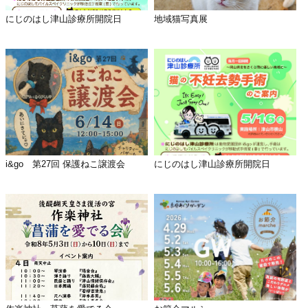
にじのはし津山診療所開院日
地域猫写真展
i&go 第27回 保護ねこ譲渡会
にじのはし津山診療所開院日