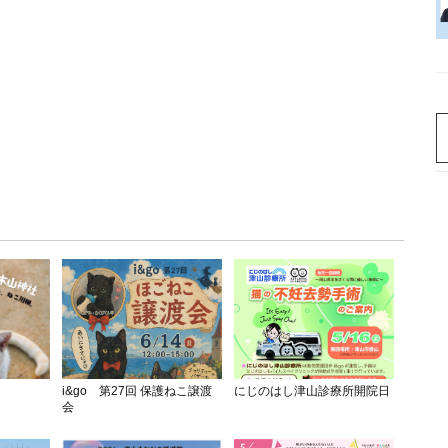
i&go 第27回 保護ねこ譲渡
にじのはし津山診療所開院日
会