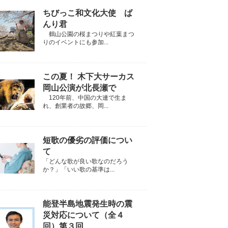
ちびっこ和文化大使 ば
んり君
鶴山公園の桜まつりや紅葉まつ
りのイベントにも参加...
この夏！ 木下大サーカス
岡山公演が北長瀬で
120年前、中国の大連で生ま
れ、創業者の故郷、岡...
短歌の優劣の評価につい
て
「どんな歌が良い歌なのだろう
か？」「いい歌の基準は...
能登半島地震発生時の震
災対応について（全４
回）第３回