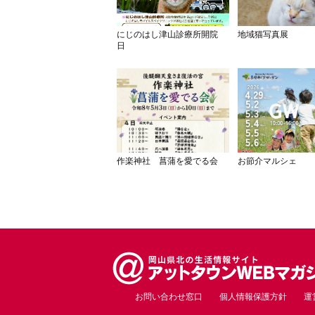
にじのはし津山診療所開院
地域猫写真展
日
作楽神社 菖蒲を愛でる会
お節介マルシェ
お問い合わせ窓口
個人情報保護方針
運