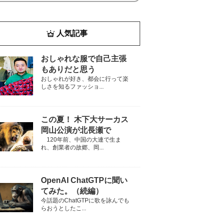
人気記事
おしゃれな服で自己主張
もありだと思う
おしゃれが好き、都会に行って楽
しさを知るファッショ...
この夏！ 木下大サーカス
岡山公演が北長瀬で
120年前、中国の大連で生ま
れ、創業者の故郷、岡...
OpenAI ChatGTPに聞い
てみた。（続編）
今話題のChatGTPに歌を詠んでも
らおうとしたこ...