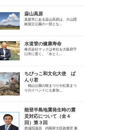
蒜山高原
真庭市にある蒜山高原は、大山隠
岐国立公園の一部とな...
水道管の健康寿命
株式会社マックは本社を大阪府守
口市に置く。「水とく...
ちびっこ和文化大使 ば
んり君
鶴山公園の桜まつりや紅葉まつ
りのイベントにも参加...
能登半島地震発生時の震
災対応について（全４
回）第３回
衆議院議員 内閣府大臣政務官 兼