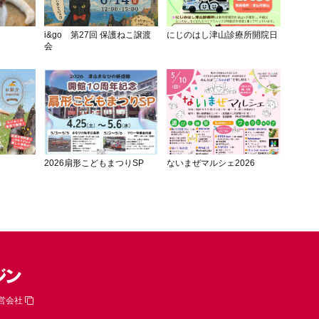
i&go 第27回 保護ねこ譲渡
にじのはし津山診療所開院日
会
2026扇形こどもまつりSP
ないまぜマルシェ2026
営会社