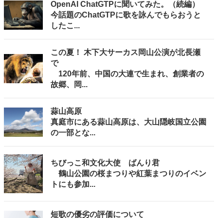
OpenAI ChatGTPに聞いてみた。（続編）
今話題のChatGTPに歌を詠んでもらおうと
したこ...
この夏！ 木下大サーカス岡山公演が北長瀬
で
120年前、中国の大連で生まれ、創業者の
故郷、岡...
蒜山高原
真庭市にある蒜山高原は、大山隠岐国立公園
の一部とな...
ちびっこ和文化大使 ばんり君
鶴山公園の桜まつりや紅葉まつりのイベン
トにも参加...
短歌の優劣の評価について