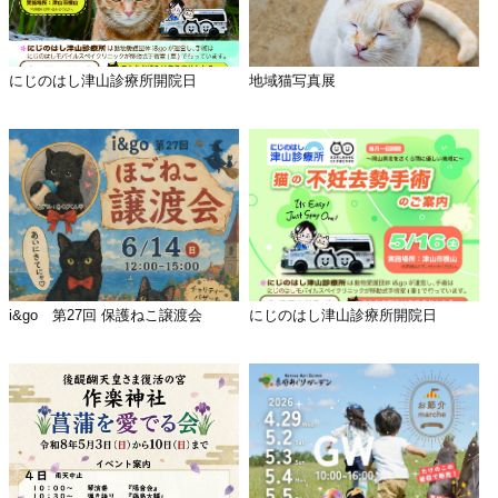
にじのはし津山診療所開院日
地域猫写真展
i&go 第27回 保護ねこ譲渡会
にじのはし津山診療所開院日