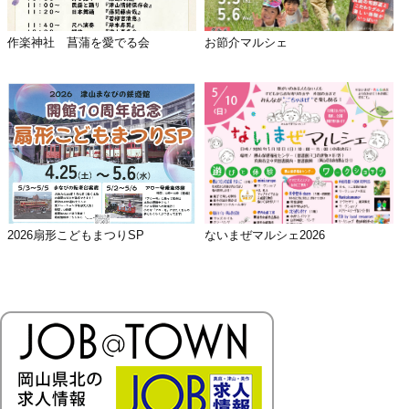
作楽神社 菖蒲を愛でる会
お節介マルシェ
2026扇形こどもまつりSP
ないまぜマルシェ2026