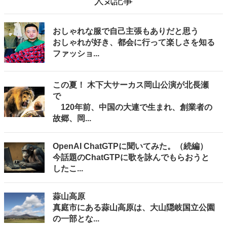
人気記事
おしゃれな服で自己主張もありだと思う
おしゃれが好き、都会に行って楽しさを知る
ファッショ...
この夏！ 木下大サーカス岡山公演が北長瀬
で
120年前、中国の大連で生まれ、創業者の
故郷、岡...
OpenAI ChatGTPに聞いてみた。（続編）
今話題のChatGTPに歌を詠んでもらおうと
したこ...
蒜山高原
真庭市にある蒜山高原は、大山隠岐国立公園
の一部とな...