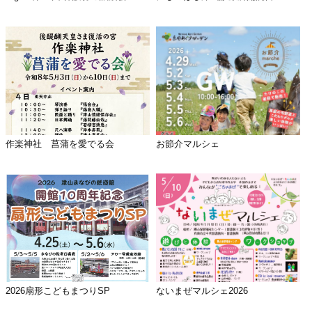
作楽神社 菖蒲を愛でる会
お節介マルシェ
2026扇形こどもまつりSP
ないまぜマルシェ2026