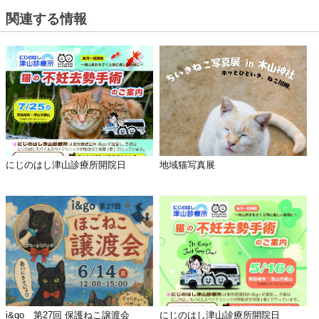
関連する情報
にじのはし津山診療所開院日
地域猫写真展
i&go 第27回 保護ねこ譲渡会
にじのはし津山診療所開院日