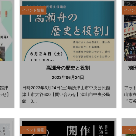
イベント情報
イベン
高瀬舟の歴史と役割
池
2023年06月24日
書館津
日時2023年6月24日(土)場所津山市中央公民館
アッ
わせ】
津山市大谷600【問い合わせ】津山市中央公民
山市
館 0...
『石谷
イベント情報
イベン