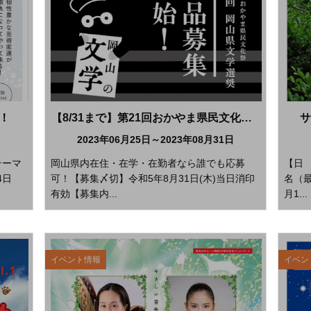
！！
【8/31まで】第21回おかやま県民文化祭 第58回 岡山県文学選奨作品募集開始！
サ
日
2023年06月25日～2023年08月31日
テーマ
岡山県内在住・在学・在勤者なら誰でも応募
【日 
4日
可！【募集〆切】令和5年8月31日(木)当日消印
名（最
有効【募集内...
月1...
イベント情報
イベン