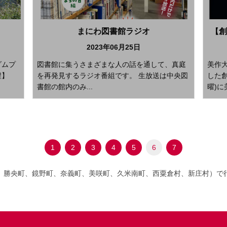
まにわ図書館ラジオ
【創
2023年06月25日
ダムプ
図書館に集うさまざまな人の話を通して、真庭
美作
程】
を再発見するラジオ番組です。 生放送は中央図
した創
書館の館内のみ...
曜)に美
1
2
3
4
5
6
7
、勝央町、鏡野町、奈義町、美咲町、久米南町、西粟倉村、新庄村）で