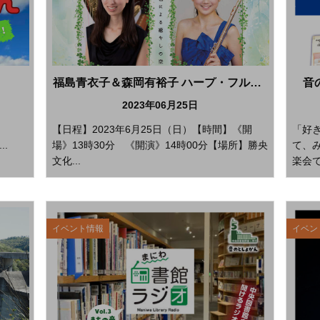
福島青衣子＆森岡有裕子 ハープ・フルートコンサート
音
2023年06月25日
【日程】2023年6月25日（日）【時間】《開
「好
..
場》13時30分 《開演》14時00分【場所】勝央
て、
文化...
楽会で
イベント情報
イベン