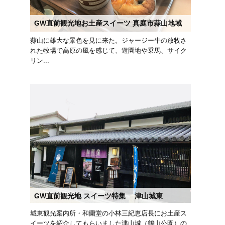
GW直前観光地お土産スイーツ 真庭市蒜山地域
蒜山に雄大な景色を見に来た。ジャージー牛の放牧さ
れた牧場で高原の風を感じて、遊園地や乗馬、サイク
リン...
GW直前観光地 スイーツ特集 津山城東
城東観光案内所・和蘭堂の小林三紀恵店長にお土産ス
イーツを紹介してもらいました津山城（鶴山公園）の