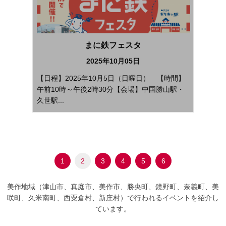
まに鉄フェスタ
2025年10月05日
【日程】2025年10月5日（日曜日） 【時間】
午前10時～午後2時30分【会場】中国勝山駅・
久世駅...
1
2
3
4
5
6
美作地域（津山市、真庭市、美作市、勝央町、鏡野町、奈義町、美
咲町、久米南町、西粟倉村、新庄村）で行われるイベントを紹介し
ています。