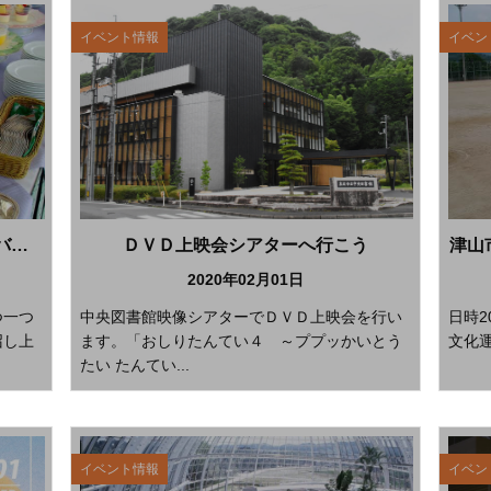
イベント情報
イベン
ひるぜんジャージーランドのケーキバイキング
ＤＶＤ上映会シアターへ行こう
日
2020年02月01日
つ一つ
中央図書館映像シアターでＤＶＤ上映会を行い
日時2
召し上
ます。「おしりたんてい４ ～ププッかいとう
文化運
たい たんてい...
イベント情報
イベン