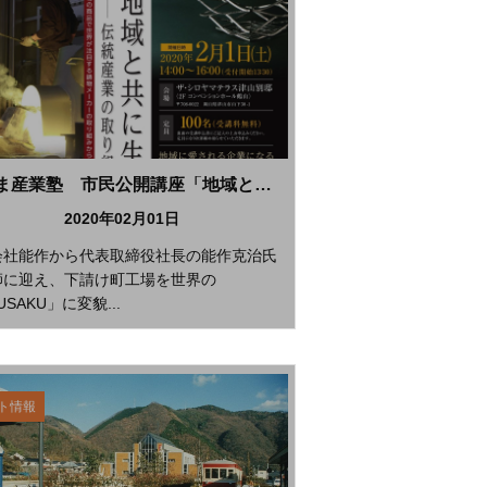
つやま産業塾 市民公開講座「地域と共に生きる」
2020年02月01日
会社能作から代表取締役社長の能作克治氏
師に迎え、下請け町工場を世界の
USAKU」に変貌...
ト情報