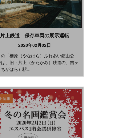
片上鉄道 保存車両の展示運転
2020年02月02日
町の「柵原（やなはら）ふれあい鉱山公
では、旧・片上（かたかみ）鉄道の、吉ヶ
ちがはら）駅...
ト情報