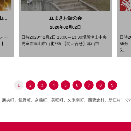
岡山フィルハーモニック管弦楽団津山特別公演
豆まきお話の会
2020年02月02日
フォー
日時2020年2月2日 13:00～13:30場所津山中央
日時2
...
児童館津山市山北765 【問い合せ】津山市...
55分
5...
1
2
3
4
5
6
7
8
9
、勝央町、鏡野町、奈義町、美咲町、久米南町、西粟倉村、新庄村）で