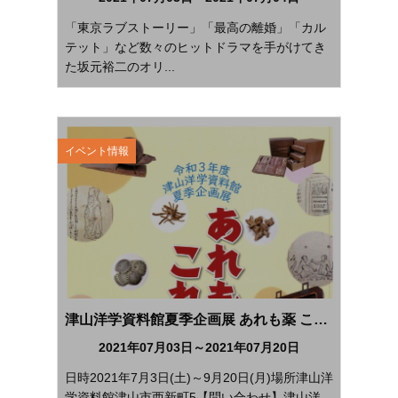
「東京ラブストーリー」「最高の離婚」「カル
テット」など数々のヒットドラマを手がけてき
た坂元裕二のオリ...
イベント情報
津山洋学資料館夏季企画展 あれも薬 これも薬
2021年07月03日～2021年07月20日
日時2021年7月3日(土)～9月20日(月)場所津山洋
学資料館津山市西新町5【問い合わせ】津山洋