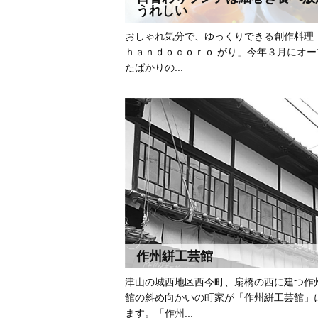
うれしい
おしゃれ気分で、ゆっくりできる創作料理
ｈａｎｄｏｃｏｒｏ がり」今年３月にオー
たばかりの...
作州絣工芸館
津山の城西地区西今町、扇橋の西に建つ作
館の斜め向かいの町家が「作州絣工芸館」
ます。「作州...