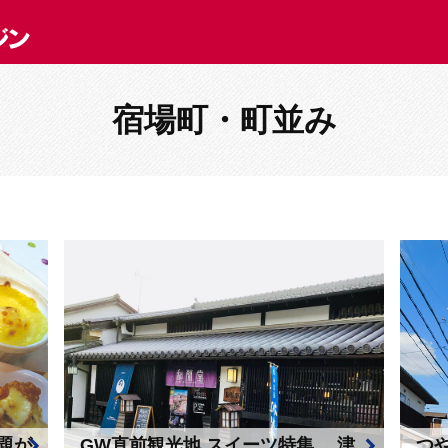
宿場町・町並み
題が
GW直前観光地 スイーツ特集 津
つ