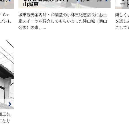
山城東
ー
「Ｇｏ
城東観光案内所・和蘭堂の小林三紀恵店長にお土
楽しく
プンし
産スイーツを紹介してもらいました津山城（鶴山
を楽し
公園）の東、...
ごしても
州工芸
になり