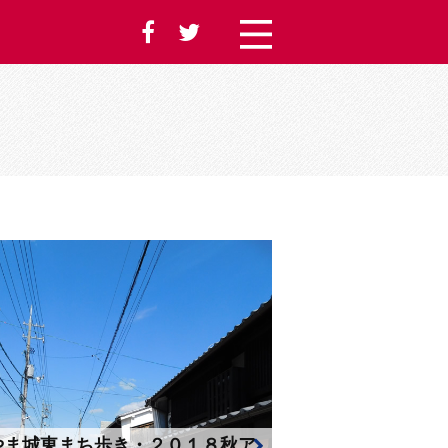
やま城東まち歩き・２０１８秋ア