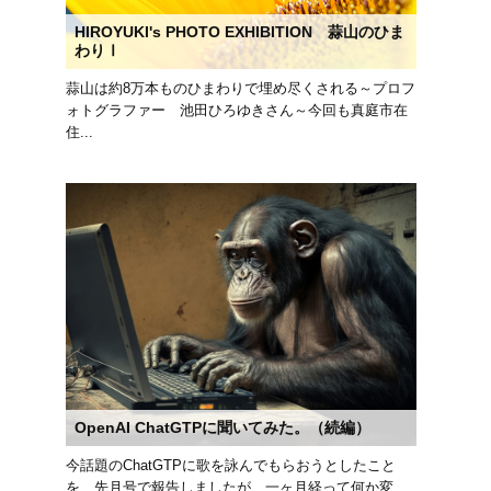
HIROYUKI's PHOTO EXHIBITION 蒜山のひま
わりⅠ
蒜山は約8万本ものひまわりで埋め尽くされる～プロフ
ォトグラファー 池田ひろゆきさん～今回も真庭市在
住...
OpenAI ChatGTPに聞いてみた。（続編）
今話題のChatGTPに歌を詠んでもらおうとしたこと
を、先月号で報告しましたが、一ヶ月経って何か変