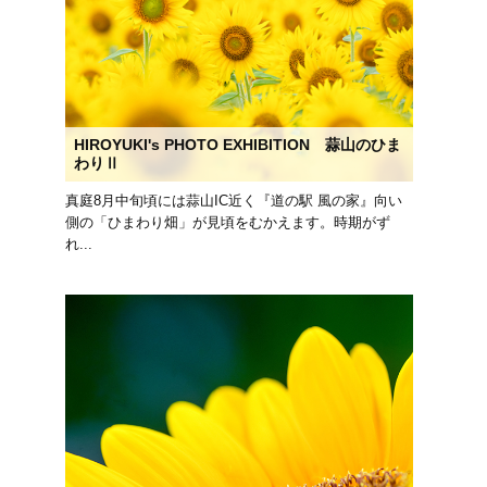
HIROYUKI's PHOTO EXHIBITION 蒜山のひま
わりⅡ
真庭8月中旬頃には蒜山IC近く『道の駅 風の家』向い
側の「ひまわり畑」が見頃をむかえます。時期がず
れ...