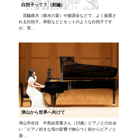
白拍子って？（前編）
流觴曲水（曲水の宴）や披講会などで、よく披露さ
れる白拍子。和歌などとセットのような白拍子です
が、実...
津山から世界へ向けて
津山市在住 中島結里愛さん（13歳）ピアノとの出会
い「ピアノ好きな母の影響で物心つく前からピアノと
遊...