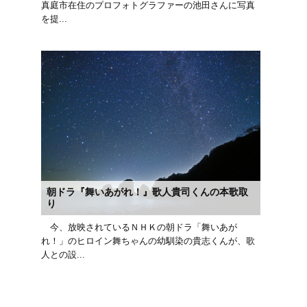
真庭市在住のプロフォトグラファーの池田さんに写真
を提...
朝ドラ『舞いあがれ！』歌人貴司くんの本歌取
り
今、放映されているＮＨＫの朝ドラ「舞いあが
れ！」のヒロイン舞ちゃんの幼馴染の貴志くんが、歌
人との設...