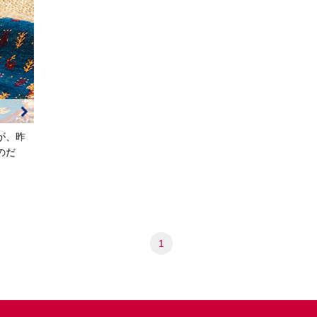
が、昨
のだ
1