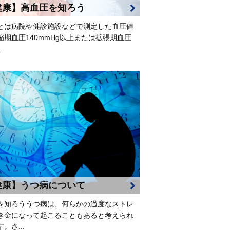
健康】高血圧を知ろう
とは病院や健診施設などで測定した血圧値
縮期血圧140mmHg以上または拡張期血圧
.
健康】うつ病について
を知ろううつ病は、何らかの過度なストレ
き金になって起こることもあると考えられ
。さ...