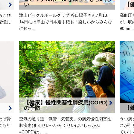
い
【
ろこび
津山ピックルボールクラブ 谷口陽子さん7月13、
高血圧
記憶に
14日には津山で日本選手権も「楽しいからみんな
が、収
に知っ...
90mm..
【健康】慢性閉塞性肺疾患(COPD)
の予防
【
わば骨
空気の通り道「気管・気管支」の病気慢性閉塞性
うつ病
でも年
肺疾患(まんせいへいそくせいはいしっかん
スが引
=COPD)は、...
ています