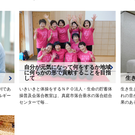
自分が元気になって何をするか地域
に何らかの形で貢献することを目指
して
生
剰であ
いきいきと体操をするＮＰＯ法人・生命の貯蓄体
生き生
ルギー
操普及会落合教室は、真庭市落合垂水の落合総合
れの音
センターで毎...
果のある