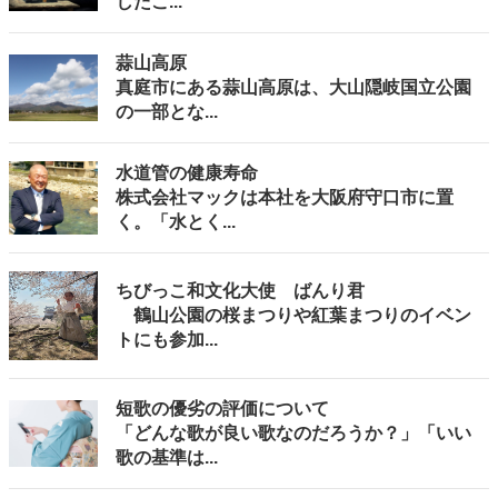
したこ...
蒜山高原
真庭市にある蒜山高原は、大山隠岐国立公園
の一部とな...
水道管の健康寿命
株式会社マックは本社を大阪府守口市に置
く。「水とく...
ちびっこ和文化大使 ばんり君
鶴山公園の桜まつりや紅葉まつりのイベン
トにも参加...
短歌の優劣の評価について
「どんな歌が良い歌なのだろうか？」「いい
歌の基準は...