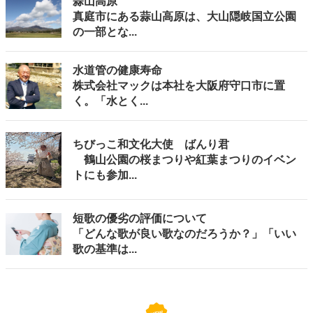
蒜山高原
真庭市にある蒜山高原は、大山隠岐国立公園
の一部とな...
水道管の健康寿命
株式会社マックは本社を大阪府守口市に置
く。「水とく...
ちびっこ和文化大使 ばんり君
鶴山公園の桜まつりや紅葉まつりのイベン
トにも参加...
短歌の優劣の評価について
「どんな歌が良い歌なのだろうか？」「いい
歌の基準は...