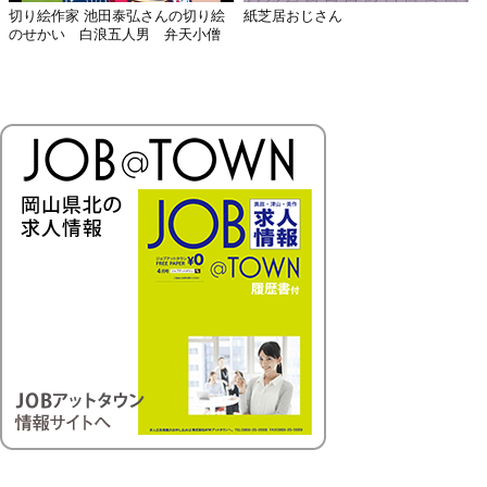
切り絵作家 池田泰弘さんの切り絵
紙芝居おじさん
のせかい 白浪五人男 弁天小僧