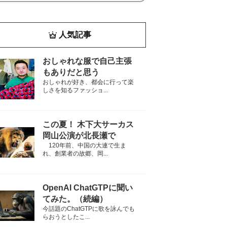
人気記事
おしゃれな服で自己主張
もありだと思う
おしゃれが好き、都会に行って楽
しさを知るファッショ...
この夏！ 木下大サーカス
岡山公演が北長瀬で
120年前、中国の大連で生ま
れ、創業者の故郷、岡...
OpenAI ChatGTPに聞い
てみた。（続編）
今話題のChatGTPに歌を詠んでも
らおうとしたこ...