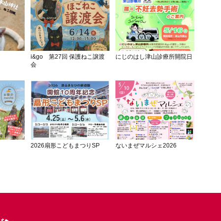
i&go 第27回 保護ねこ譲渡
にじのはし津山診療所開院日
会
2026扇形こどもまつりSP
ないまぜマルシェ2026