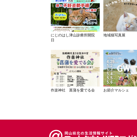
にじのはし津山診療所開院
地域猫写真展
日
作楽神社 菖蒲を愛でる会
お節介マルシェ