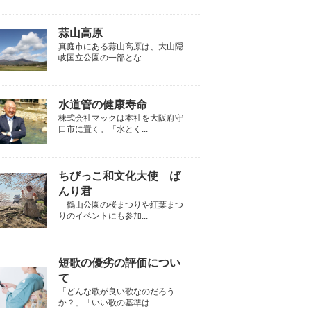
蒜山高原
真庭市にある蒜山高原は、大山隠
岐国立公園の一部とな...
水道管の健康寿命
株式会社マックは本社を大阪府守
口市に置く。「水とく...
ちびっこ和文化大使 ば
んり君
鶴山公園の桜まつりや紅葉まつ
りのイベントにも参加...
短歌の優劣の評価につい
て
「どんな歌が良い歌なのだろう
か？」「いい歌の基準は...