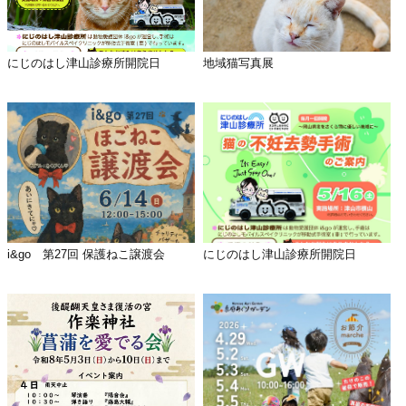
にじのはし津山診療所開院日
地域猫写真展
i&go 第27回 保護ねこ譲渡会
にじのはし津山診療所開院日