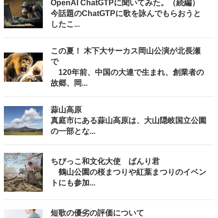
OpenAI ChatGTPに聞いてみた。（続編）
今話題のChatGTPに歌を詠んでもらおうと
したこ...
この夏！ 木下大サーカス岡山公演が北長瀬
で
120年前、中国の大連で生まれ、創業者の
故郷、岡...
蒜山高原
真庭市にある蒜山高原は、大山隠岐国立公園
の一部とな...
ちびっこ和文化大使 ばんり君
鶴山公園の桜まつりや紅葉まつりのイベン
トにも参加...
短歌の優劣の評価について