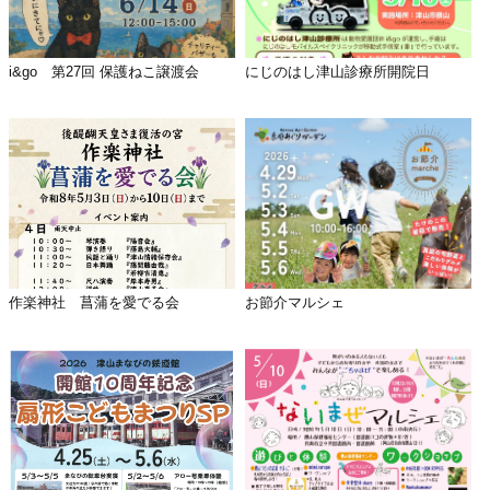
i&go 第27回 保護ねこ譲渡会
にじのはし津山診療所開院日
作楽神社 菖蒲を愛でる会
お節介マルシェ