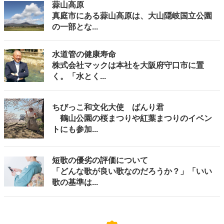
蒜山高原
真庭市にある蒜山高原は、大山隠岐国立公園
の一部とな...
水道管の健康寿命
株式会社マックは本社を大阪府守口市に置
く。「水とく...
ちびっこ和文化大使 ばんり君
鶴山公園の桜まつりや紅葉まつりのイベン
トにも参加...
短歌の優劣の評価について
「どんな歌が良い歌なのだろうか？」「いい
歌の基準は...