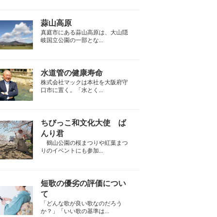
蒜山高原
真庭市にある蒜山高原は、大山隠
岐国立公園の一部とな...
水道管の健康寿命
株式会社マックは本社を大阪府守
口市に置く。「水とく...
ちびっこ和文化大使 ば
んり君
鶴山公園の桜まつりや紅葉まつ
りのイベントにも参加...
短歌の優劣の評価につい
て
「どんな歌が良い歌なのだろう
か？」「いい歌の基準は...