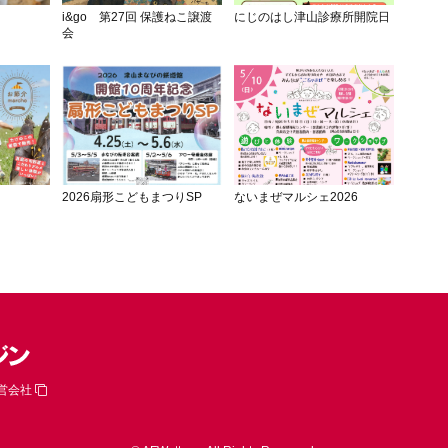
i&go 第27回 保護ねこ譲渡
にじのはし津山診療所開院日
会
2026扇形こどもまつりSP
ないまぜマルシェ2026
営会社