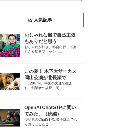
人気記事
おしゃれな服で自己主張
もありだと思う
おしゃれが好き、都会に行って楽
しさを知るファッショ...
この夏！ 木下大サーカス
岡山公演が北長瀬で
120年前、中国の大連で生ま
れ、創業者の故郷、岡...
OpenAI ChatGTPに聞い
てみた。（続編）
今話題のChatGTPに歌を詠んでも
らおうとしたこ...