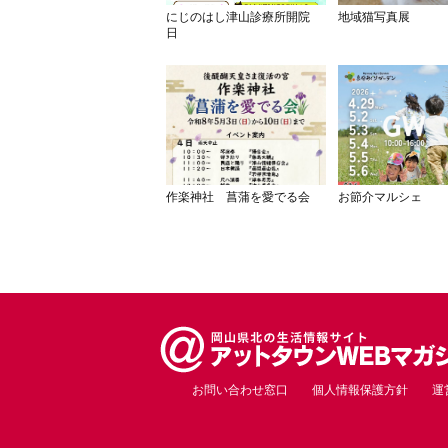
にじのはし津山診療所開院
地域猫写真展
日
作楽神社 菖蒲を愛でる会
お節介マルシェ
お問い合わせ窓口
個人情報保護方針
運