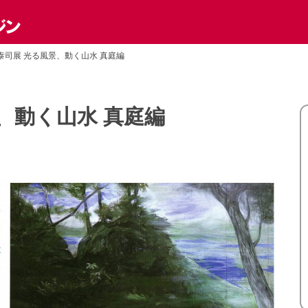
泰司展 光る風景、動く山水 真庭編
、動く山水 真庭編