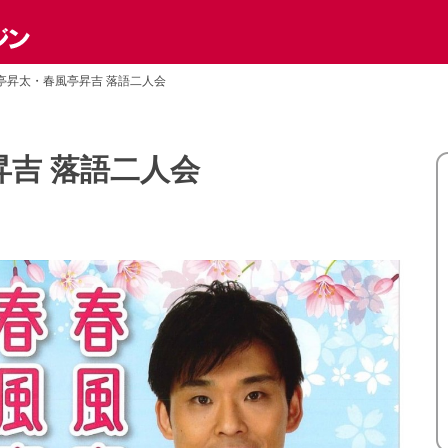
亭昇太・春風亭昇吉 落語二人会
吉 落語二人会