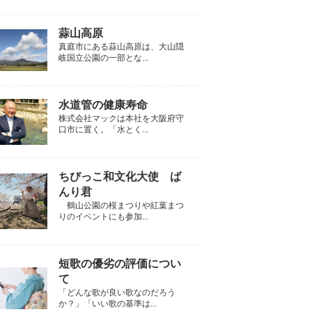
蒜山高原
真庭市にある蒜山高原は、大山隠
岐国立公園の一部とな...
水道管の健康寿命
株式会社マックは本社を大阪府守
口市に置く。「水とく...
ちびっこ和文化大使 ば
んり君
鶴山公園の桜まつりや紅葉まつ
りのイベントにも参加...
短歌の優劣の評価につい
て
「どんな歌が良い歌なのだろう
か？」「いい歌の基準は...