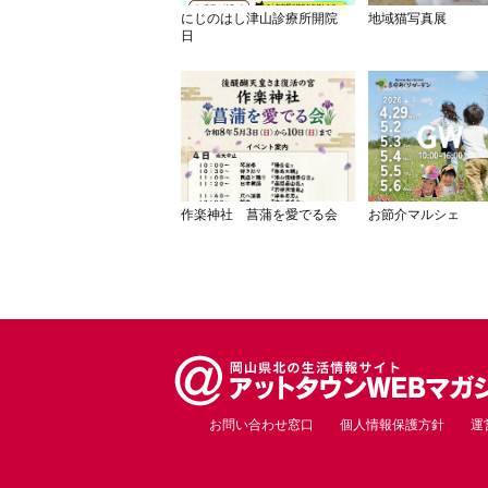
にじのはし津山診療所開院
地域猫写真展
日
作楽神社 菖蒲を愛でる会
お節介マルシェ
お問い合わせ窓口
個人情報保護方針
運