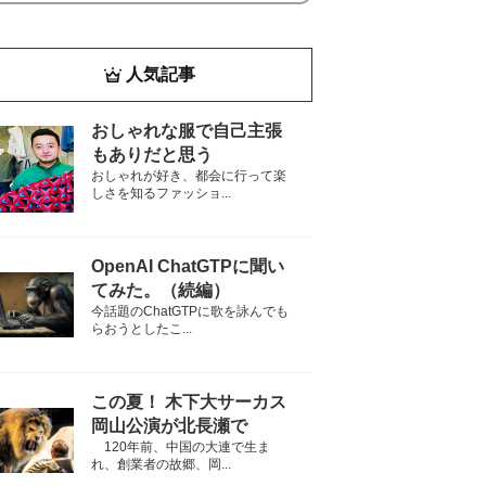
人気記事
おしゃれな服で自己主張
もありだと思う
おしゃれが好き、都会に行って楽
しさを知るファッショ...
OpenAI ChatGTPに聞い
てみた。（続編）
今話題のChatGTPに歌を詠んでも
らおうとしたこ...
この夏！ 木下大サーカス
岡山公演が北長瀬で
120年前、中国の大連で生ま
れ、創業者の故郷、岡...