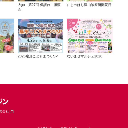
i&go 第27回 保護ねこ譲渡
にじのはし津山診療所開院日
会
2026扇形こどもまつりSP
ないまぜマルシェ2026
営会社