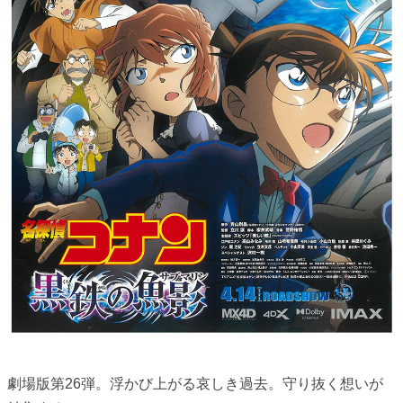
劇場版第26弾。浮かび上がる哀しき過去。守り抜く想いが