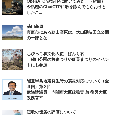
OpenAI ChatGTPに聞いてみた。（続編）
今話題のChatGTPに歌を詠んでもらおうと
したこ...
蒜山高原
真庭市にある蒜山高原は、大山隠岐国立公園
の一部とな...
ちびっこ和文化大使 ばんり君
鶴山公園の桜まつりや紅葉まつりのイベン
トにも参加...
能登半島地震発生時の震災対応について（全
４回）第３回
衆議院議員 内閣府大臣政務官 兼 復興大臣
政務官平...
短歌の優劣の評価について