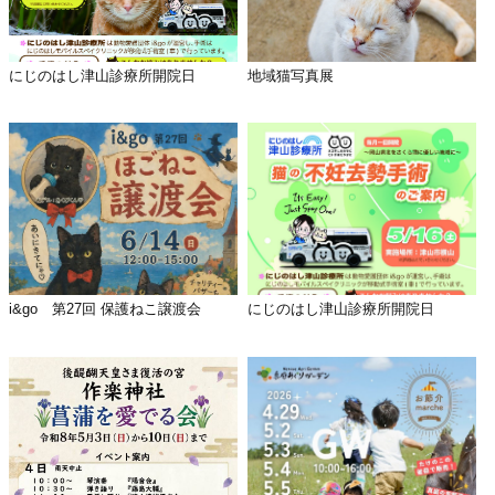
にじのはし津山診療所開院日
地域猫写真展
i&go 第27回 保護ねこ譲渡会
にじのはし津山診療所開院日