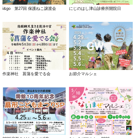
i&go 第27回 保護ねこ譲渡会
にじのはし津山診療所開院日
作楽神社 菖蒲を愛でる会
お節介マルシェ