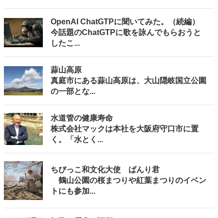
OpenAI ChatGTPに聞いてみた。（続編）
今話題のChatGTPに歌を詠んでもらおうと
したこ...
蒜山高原
真庭市にある蒜山高原は、大山隠岐国立公園
の一部とな...
水道管の健康寿命
株式会社マックは本社を大阪府守口市に置
く。「水とく...
ちびっこ和文化大使 ばんり君
鶴山公園の桜まつりや紅葉まつりのイベン
トにも参加...