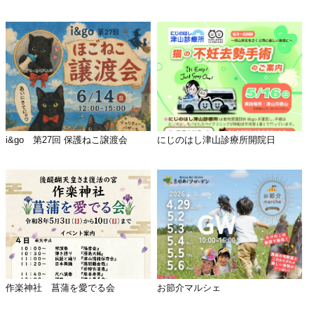
i&go 第27回 保護ねこ譲渡会
にじのはし津山診療所開院日
作楽神社 菖蒲を愛でる会
お節介マルシェ