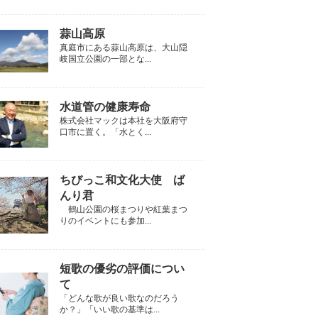
蒜山高原
真庭市にある蒜山高原は、大山隠
岐国立公園の一部とな...
水道管の健康寿命
株式会社マックは本社を大阪府守
口市に置く。「水とく...
ちびっこ和文化大使 ば
んり君
鶴山公園の桜まつりや紅葉まつ
りのイベントにも参加...
短歌の優劣の評価につい
て
「どんな歌が良い歌なのだろう
か？」「いい歌の基準は...