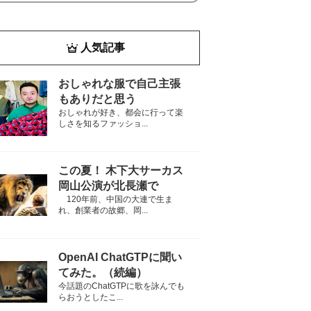
人気記事
おしゃれな服で自己主張
もありだと思う
おしゃれが好き、都会に行って楽
しさを知るファッショ...
この夏！ 木下大サーカス
岡山公演が北長瀬で
120年前、中国の大連で生ま
れ、創業者の故郷、岡...
OpenAI ChatGTPに聞い
てみた。（続編）
今話題のChatGTPに歌を詠んでも
らおうとしたこ...