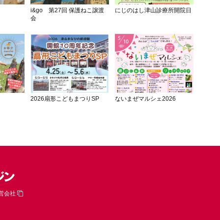
i&go 第27回 保護ねこ譲渡
にじのはし津山診療所開院日
会
2026扇形こどもまつりSP
ないまぜマルシェ2026
営会社