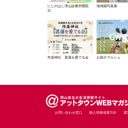
にじのはし津山診療所開院
地域猫写真展
日
作楽神社 菖蒲を愛でる会
お節介マルシェ
お問い合わせ窓口
個人情報保護方針
運