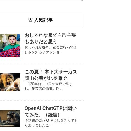
人気記事
おしゃれな服で自己主張
もありだと思う
おしゃれが好き、都会に行って楽
しさを知るファッショ...
この夏！ 木下大サーカス
岡山公演が北長瀬で
120年前、中国の大連で生ま
れ、創業者の故郷、岡...
OpenAI ChatGTPに聞い
てみた。（続編）
今話題のChatGTPに歌を詠んでも
らおうとしたこ...