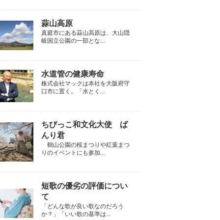
蒜山高原
真庭市にある蒜山高原は、大山隠
岐国立公園の一部とな...
水道管の健康寿命
株式会社マックは本社を大阪府守
口市に置く。「水とく...
ちびっこ和文化大使 ば
んり君
鶴山公園の桜まつりや紅葉まつ
りのイベントにも参加...
短歌の優劣の評価につい
て
「どんな歌が良い歌なのだろう
か？」「いい歌の基準は...