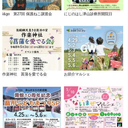
i&go 第27回 保護ねこ譲渡会
にじのはし津山診療所開院日
作楽神社 菖蒲を愛でる会
お節介マルシェ