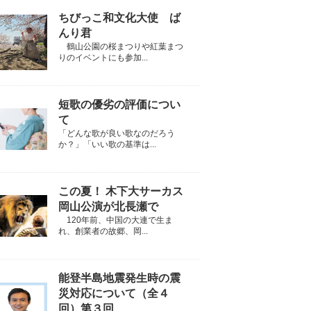
ちびっこ和文化大使 ば
んり君
鶴山公園の桜まつりや紅葉まつ
りのイベントにも参加...
短歌の優劣の評価につい
て
「どんな歌が良い歌なのだろう
か？」「いい歌の基準は...
この夏！ 木下大サーカス
岡山公演が北長瀬で
120年前、中国の大連で生ま
れ、創業者の故郷、岡...
能登半島地震発生時の震
災対応について（全４
回）第３回