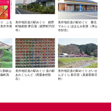
ぐり ふる
美作地区道の駅めぐり 鏡野
美作地区道の駅めぐり 勝北
（美作市尾
町物産館 夢広場（鏡野町円宗
マルシェ ほほえみ彩菜（津山
寺）
市杉宮）
り那岐山
美作地区道の駅めぐり 道の駅
美作地区道の駅めぐり がいせ
奈義町高
あわくらんど（西粟倉村影
んざくら 新庄宿（真庭郡新庄
石）
村）