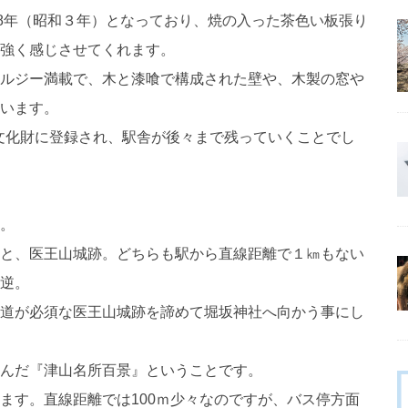
28年（昭和３年）となっており、焼の入った茶色い板張り
強く感じさせてくれます。
ルジー満載で、木と漆喰で構成された壁や、木製の窓や
います。
形文化財に登録され、駅舎が後々まで残っていくことでし
。
と、医王山城跡。どちらも駅から直線距離で１㎞もない
逆。
道が必須な医王山城跡を諦めて堀坂神社へ向かう事にし
んだ『津山名所百景』ということです。
ます。直線距離では100ｍ少々なのですが、バス停方面