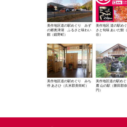
美作地区道の駅めぐり みず
美作地区 道の駅め
の郷奥津湖 ふるさと味わい
さと旬味 あいだ館
館（鏡野町）
谷）
美作地区道の駅めぐり みち
美作地区道の駅めぐ
停 あさひ（久米郡美咲町）
麓 山の駅（勝田郡
円）