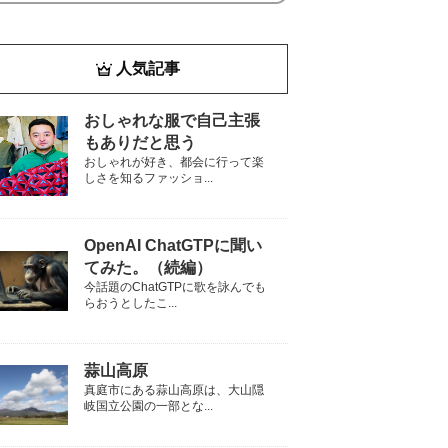
人気記事
おしゃれな服で自己主張
もありだと思う
おしゃれが好き、都会に行って楽
しさを知るファッショ...
OpenAI ChatGTPに聞い
てみた。（続編）
今話題のChatGTPに歌を詠んでも
らおうとしたこ...
蒜山高原
真庭市にある蒜山高原は、大山隠
岐国立公園の一部とな...