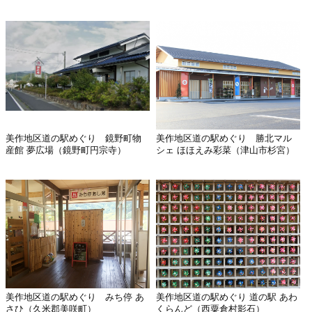
美作地区道の駅めぐり 鏡野町物
美作地区道の駅めぐり 勝北マル
産館 夢広場（鏡野町円宗寺）
シェ ほほえみ彩菜（津山市杉宮）
美作地区道の駅めぐり みち停 あ
美作地区道の駅めぐり 道の駅 あわ
さひ（久米郡美咲町）
くらんど（西粟倉村影石）