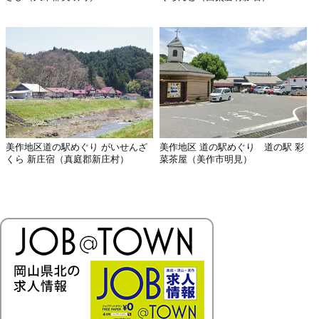
美作地区道の駅めぐり がいせんざ
美作地区 道の駅めぐり 道の駅 彩
くら 新庄宿（真庭郡新庄村）
菜茶屋（美作市明見）