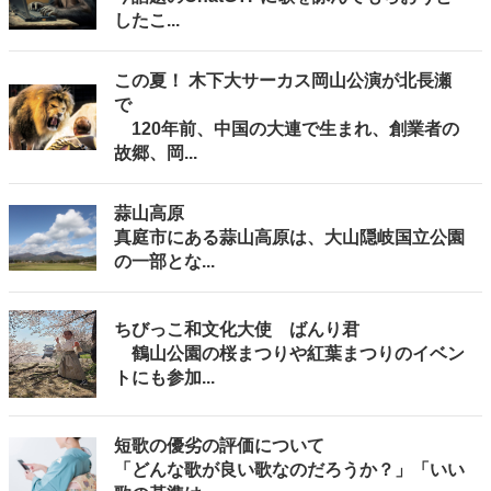
したこ...
この夏！ 木下大サーカス岡山公演が北長瀬
で
120年前、中国の大連で生まれ、創業者の
故郷、岡...
蒜山高原
真庭市にある蒜山高原は、大山隠岐国立公園
の一部とな...
ちびっこ和文化大使 ばんり君
鶴山公園の桜まつりや紅葉まつりのイベン
トにも参加...
短歌の優劣の評価について
「どんな歌が良い歌なのだろうか？」「いい