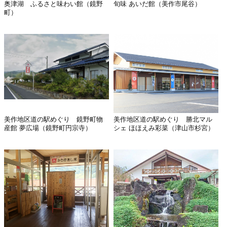
奥津湖 ふるさと味わい館（鏡野
旬味 あいだ館（美作市尾谷）
町）
美作地区道の駅めぐり 鏡野町物
美作地区道の駅めぐり 勝北マル
産館 夢広場（鏡野町円宗寺）
シェ ほほえみ彩菜（津山市杉宮）