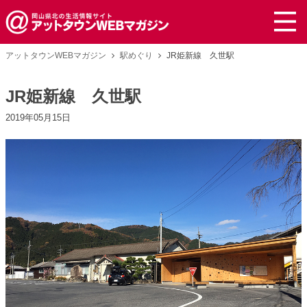
アットタウンWEBマガジン
駅めぐり
JR姫新線 久世駅
JR姫新線 久世駅
2019年05月15日