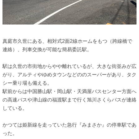
真庭市久世にある、相対式2面2線ホームをもつ（跨線橋で
連絡）、列車交換が可能な簡易委託駅。
駅は久世の市街地からやや離れているが、大きな街並みが広
がり、アルティやゆめタウンなどののスーパーがあり、タク
シー乗り場も備える。
駅前からは中国勝山駅・岡山駅・天満屋バスセンター方面へ
の高速バスや津山線の福渡駅まで行く旭川さくらバスが連絡
している。
かつては姫新線を走っていた急行『みまさか』の停車駅であ
った。