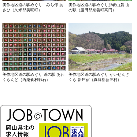
美作地区道の駅めぐり みち停 あ
美作地区道の駅めぐり那岐山麓 山
さひ（久米郡美咲町）
の駅（勝田郡奈義町高円）
美作地区道の駅めぐり 道の駅 あわ
美作地区道の駅めぐり がいせんざ
くらんど（西粟倉村影石）
くら 新庄宿（真庭郡新庄村）