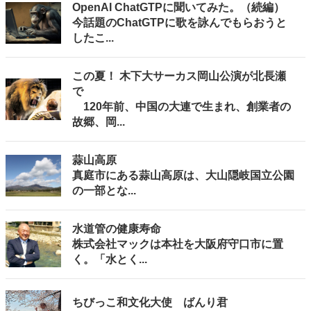
OpenAI ChatGTPに聞いてみた。（続編）
今話題のChatGTPに歌を詠んでもらおうと
したこ...
この夏！ 木下大サーカス岡山公演が北長瀬
で
120年前、中国の大連で生まれ、創業者の
故郷、岡...
蒜山高原
真庭市にある蒜山高原は、大山隠岐国立公園
の一部とな...
水道管の健康寿命
株式会社マックは本社を大阪府守口市に置
く。「水とく...
ちびっこ和文化大使 ばんり君