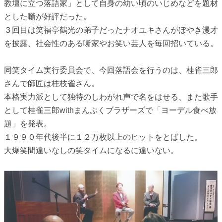
教壇に立つ落語家」として自身の幼い頃のいじめなどを題材
とした噺が好評だった。
３回目は笑福亭鶴光の弟子だったナオユキさんがぼやき漫才
を披露、社会性のある噺家やお笑い芸人を毎回招いている。
同笑タイム実行委員会で、今回落語会を行うのは、桂雀三郎
さんで師匠は桂枝雀さん。
本格実力派として独特のしわがれ声で名をはせる、また歌手
として桂雀三郎withまんぷくブラザーズで「ヨーデル食べ放
題」を発表。
１９９０年代後半に１２万枚以上のヒットをとばした。
大爆笑間違いなしの笑タイムになるに違いない。