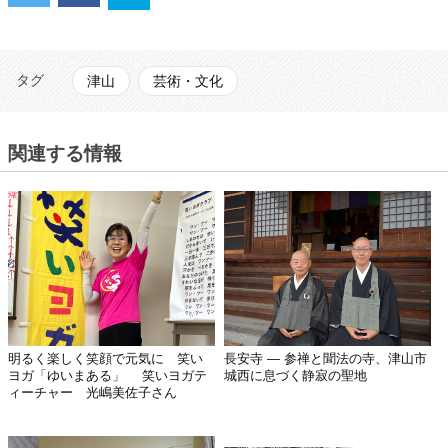
タグ
津山
芸術・文化
関連する情報
明るく楽しく笑顔で元気に 笑い
長安寺 ― 参禅と聞法の寺、津山市
ヨガ「ゆいまある」 笑いヨガテ
城西に息づく静寂の聖地
ィーチャー 光嶋美佐子さん