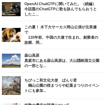
OpenAI ChatGTPに聞いてみた。（続編）
今話題のChatGTPに歌を詠んでもらおうと
したこ...
この夏！ 木下大サーカス岡山公演が北長瀬
で
120年前、中国の大連で生まれ、創業者の
故郷、岡...
蒜山高原
真庭市にある蒜山高原は、大山隠岐国立公園
の一部とな...
ちびっこ和文化大使 ばんり君
鶴山公園の桜まつりや紅葉まつりのイベン
トにも参加...