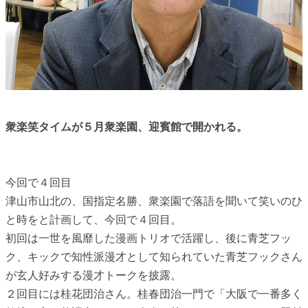
衆楽笑タイムが５月衆楽園、迎賓館で開かれる。
今回で４回目
津山市山北の、国指定名勝、衆楽園で落語を聞いて笑いのひ
と時をと計画して、今回で４回目。
初回は一世を風靡した漫画トリオで活躍し、後に青芝フッ
ク、キックで知性派漫才として知られていた青芝フックさん
が玄人好みする漫才トークを披露。
２回目には桂花団治さん。桂春団治一門で「大阪で一番多く