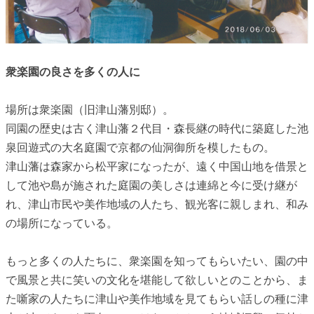
衆楽園の良さを多くの人に
場所は衆楽園（旧津山藩別邸）。
同園の歴史は古く津山藩２代目・森長継の時代に築庭した池
泉回遊式の大名庭園で京都の仙洞御所を模したもの。
津山藩は森家から松平家になったが、遠く中国山地を借景と
して池や島が施された庭園の美しさは連綿と今に受け継が
れ、津山市民や美作地域の人たち、観光客に親しまれ、和み
の場所になっている。
もっと多くの人たちに、衆楽園を知ってもらいたい、園の中
で風景と共に笑いの文化を堪能して欲しいとのことから、ま
た噺家の人たちに津山や美作地域を見てもらい話しの種に津