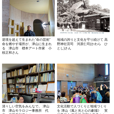
逆境を超えて生まれた“命の芸術”
地域の誇りと文化を守り続けて 高
命を燃やす場所が、津山に生まれ
野神社宮司 河原仁司(かわら ひ
る 津山市 標本アート作家 小
とし)さん
枝正和さん
清々しい空気をみんなで。 津山
文化活動で人づくりと地域づくり
市 津山モラロジー事務所 代
を 津山《風と光と心の劇場》 実