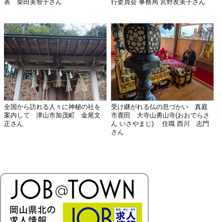
表 柴田美智子さん
行委員会 事務局 宮野友美子さん
全国から訪れる人々に神秘の社を
受け継がれる仏の息づかい 真庭
案内して 津山市加茂町 金尾文
市鹿田 大寺山勇山寺(おおでらさ
正さん
ん いさやまじ) 住職 西川 志門
さん