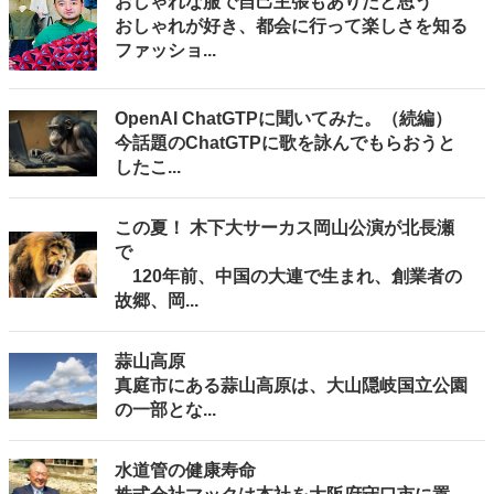
おしゃれな服で自己主張もありだと思う
おしゃれが好き、都会に行って楽しさを知る
ファッショ...
OpenAI ChatGTPに聞いてみた。（続編）
今話題のChatGTPに歌を詠んでもらおうと
したこ...
この夏！ 木下大サーカス岡山公演が北長瀬
で
120年前、中国の大連で生まれ、創業者の
故郷、岡...
蒜山高原
真庭市にある蒜山高原は、大山隠岐国立公園
の一部とな...
水道管の健康寿命