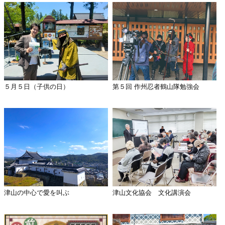
５月５日（子供の日）
第５回 作州忍者鶴山隊勉強会
津山の中心で愛を叫ぶ
津山文化協会 文化講演会