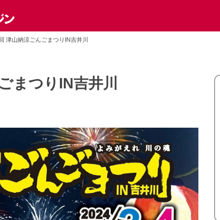
6回 津山納涼ごんごまつりIN吉井川
んごまつりIN吉井川