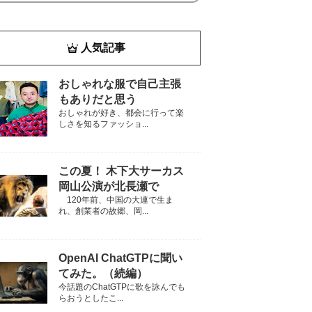
人気記事
おしゃれな服で自己主張
もありだと思う
おしゃれが好き、都会に行って楽
しさを知るファッショ...
この夏！ 木下大サーカス
岡山公演が北長瀬で
120年前、中国の大連で生ま
れ、創業者の故郷、岡...
OpenAI ChatGTPに聞い
てみた。（続編）
今話題のChatGTPに歌を詠んでも
らおうとしたこ...