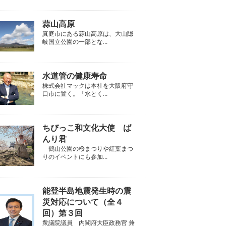
蒜山高原
真庭市にある蒜山高原は、大山隠
岐国立公園の一部とな...
水道管の健康寿命
株式会社マックは本社を大阪府守
口市に置く。「水とく...
ちびっこ和文化大使 ば
んり君
鶴山公園の桜まつりや紅葉まつ
りのイベントにも参加...
能登半島地震発生時の震
災対応について（全４
回）第３回
衆議院議員 内閣府大臣政務官 兼