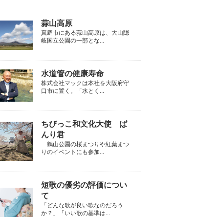
蒜山高原
真庭市にある蒜山高原は、大山隠
岐国立公園の一部とな...
水道管の健康寿命
株式会社マックは本社を大阪府守
口市に置く。「水とく...
ちびっこ和文化大使 ば
んり君
鶴山公園の桜まつりや紅葉まつ
りのイベントにも参加...
短歌の優劣の評価につい
て
「どんな歌が良い歌なのだろう
か？」「いい歌の基準は...