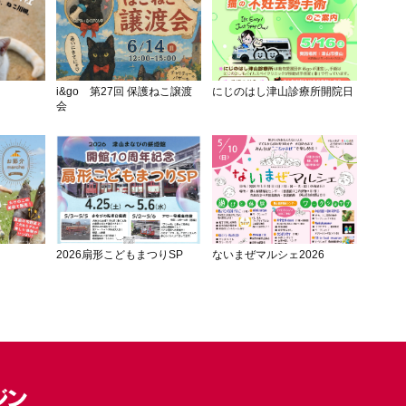
i&go 第27回 保護ねこ譲渡
にじのはし津山診療所開院日
会
2026扇形こどもまつりSP
ないまぜマルシェ2026