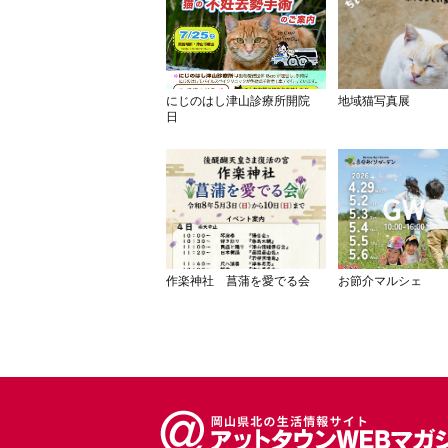
にじのはし津山診療所開院
地域猫写真展
日
作楽神社 菖蒲を愛でる会
お節介マルシェ