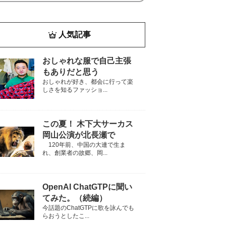
人気記事
おしゃれな服で自己主張
もありだと思う
おしゃれが好き、都会に行って楽
しさを知るファッショ...
この夏！ 木下大サーカス
岡山公演が北長瀬で
120年前、中国の大連で生ま
れ、創業者の故郷、岡...
OpenAI ChatGTPに聞い
てみた。（続編）
今話題のChatGTPに歌を詠んでも
らおうとしたこ...