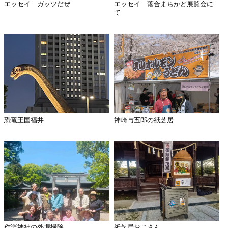
エッセイ ガッツだぜ
エッセイ 落合まちかど展覧会に
て
恐竜王国福井
神崎与五郎の紙芝居
作楽神社の外堀掃除
紙芝居おじさん