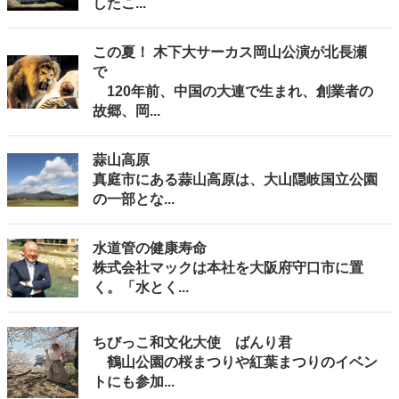
したこ...
この夏！ 木下大サーカス岡山公演が北長瀬
で
120年前、中国の大連で生まれ、創業者の
故郷、岡...
蒜山高原
真庭市にある蒜山高原は、大山隠岐国立公園
の一部とな...
水道管の健康寿命
株式会社マックは本社を大阪府守口市に置
く。「水とく...
ちびっこ和文化大使 ばんり君
鶴山公園の桜まつりや紅葉まつりのイベン
トにも参加...