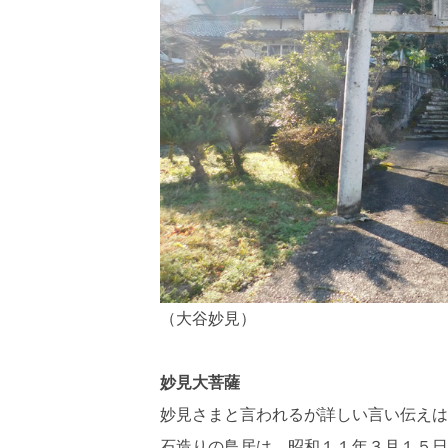
（大谷妙見）
妙見大菩薩
妙見さまと言われるが詳しい言い伝えは
石造りの鳥居は、昭和１１年３月１５日