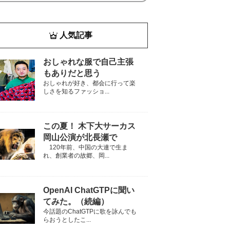
人気記事
おしゃれな服で自己主張
もありだと思う
おしゃれが好き、都会に行って楽
しさを知るファッショ...
この夏！ 木下大サーカス
岡山公演が北長瀬で
120年前、中国の大連で生ま
れ、創業者の故郷、岡...
OpenAI ChatGTPに聞い
てみた。（続編）
今話題のChatGTPに歌を詠んでも
らおうとしたこ...