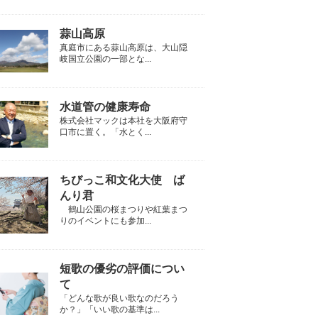
蒜山高原
真庭市にある蒜山高原は、大山隠
岐国立公園の一部とな...
水道管の健康寿命
株式会社マックは本社を大阪府守
口市に置く。「水とく...
ちびっこ和文化大使 ば
んり君
鶴山公園の桜まつりや紅葉まつ
りのイベントにも参加...
短歌の優劣の評価につい
て
「どんな歌が良い歌なのだろう
か？」「いい歌の基準は...